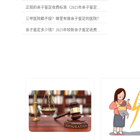
元（需现场采样）�� 隐私亲子鉴定•
正规的亲子鉴定收费标准（2025年亲子鉴定费用明细）
常规样本：2000-3000元（可匿名）• 特
殊样本：+300-500元（烟头/牙刷等）
三甲医院都不接？哪里有做亲子鉴定的医院？
�� 无创胎儿鉴定• 基础版：3500元（5-
7工作日）• 上门采样：+300-800元（视
亲子鉴定多少钱？2025年较新亲子鉴定收费标准曝光
距离远近）二、亲子鉴定价格差异关键
点�� 地区差异• 北上广深等一线城
市：消费水平高，鉴定收费标准也高200
元-400元左右• 二三线城市：如成都、武
汉等城市消费水平低，鉴定收费标准也
较低一些��⚕️ 样本数量• 父子二联体：
仅收取基础费用• 父母子三联体：需多收
一人检测费用�� 鉴定样本• 常规样
本：头发、血液、口腔棉签，仅收取基
础费用• 特殊样本：指甲、牙刷等，收费
可能多300-500元�� 附加服务• 加急处
理：正常办理亲子鉴定一般5-7个工作日
出具鉴定结果报告，加急较快当天出结
果，需要额外支付相应费用• 上门采样：
视上门地区的距离远近，收费可能多300-
800元三、2025年三大亲子鉴定价格陷阱
⚠️ "超低价"套路• 低于1600元的个人鉴定