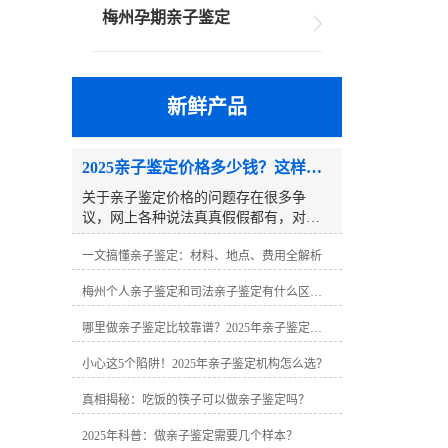
梅州孕期亲子鉴定
新鲜产品
2025亲子鉴定价格多少钱？这样选省一半钱
关于亲子鉴定价格的问题存在很多争
议，网上各种说法真真假假都有，对于
第一次接触亲子鉴定的当事人来说很难
一文搞懂亲子鉴定：材料、地点、费用全解析
分辨，到底做一个亲子鉴定需要多少
钱？其实亲子鉴定需要多少钱很难有一
梅州个人亲子鉴定和司法亲子鉴定有什么区别？
个固定数字，因为具体的亲子鉴定价格
往往因地区、鉴定类型、样本数量、鉴
哪里做亲子鉴定比较靠谱？2025年亲子鉴定机构指南
定样本、附加服务等因素而异。2025亲
子鉴定价格多少钱？这样选省一半
小心这5个陷阱！2025年亲子鉴定机构怎么选？
钱 一、不同类型亲子鉴定价格区间
（2025年正规机构指导价）�� 司法亲
真相揭秘：吃饭的筷子可以做亲子鉴定吗？
子鉴定• 父子二联体：2400-2800元（含
2025年科普：做亲子鉴定需要几个样本？
法律效力）• 父母子三联体：3000-3900