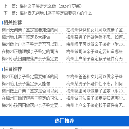
定
梅州无创胎儿亲
上一篇：
梅州亲子鉴定怎么做（2024年更新）
下一篇：
梅州做无创胎儿亲子鉴定需要男方的什么
子鉴定
梅州移民亲子鉴
相关推荐
梅州无创亲子鉴定需要知道的问题？
在梅州爸爸和女儿可以做亲子鉴定吗？
定
梅州孕期亲子鉴
梅州胎儿亲子鉴定多大能做
梅州某男子怀疑伴侣不忠，如何偷偷做亲子鉴定呢？
梅州做上户亲子鉴定是否可以到家办理？
梅州哪里可以做亲子鉴定（附2022收费标准及地址）
定
在梅州正确理解亲子鉴定的司法效力
梅州做司法亲子鉴定要知道哪些问题？
梅州小孩回国做落户亲子鉴定要知道哪些？
梅州上户亲子鉴定孩子证件有无问题？
栏目推荐
梅州无创亲子鉴定需要知道的问题？
在梅州爸爸和女儿可以做亲子鉴定吗？
梅州胎儿亲子鉴定多大能做
梅州某男子怀疑伴侣不忠，如何偷偷做亲子鉴定呢？
梅州做上户亲子鉴定是否可以到家办理？
梅州哪里可以做亲子鉴定（附2022收费标准及地址）
在梅州正确理解亲子鉴定的司法效力
梅州做司法亲子鉴定要知道哪些问题？
梅州小孩回国做落户亲子鉴定要知道哪些？
梅州上户亲子鉴定孩子证件有无问题？
热门推荐