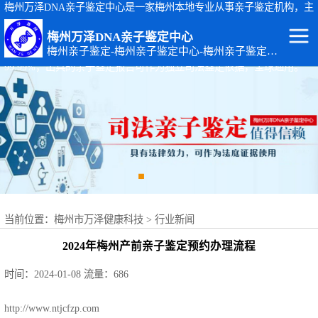
梅州万泽DNA亲子鉴定中心是一家梅州本地专业从事亲子鉴定机构，主
要从事：梅州司法亲子鉴定、梅州个人隐私亲子鉴定、梅州孕期胎儿亲
梅州万泽DNA亲子鉴定中心
子鉴定等基因检测服务。梅州亲子鉴定地址：广东省梅州市梅江区黄塘
梅州亲子鉴定-梅州亲子鉴定中心-梅州亲子鉴定机构
路14-4号。梅州万泽DNA亲子鉴定中心出具的亲子鉴定报告准确率达
99.99%，出具的亲子鉴定报告可作为独立司法鉴定依据，全球通用。
梅州DNA亲子鉴
定
梅州出生证补办
亲子鉴定
梅州个人隐私亲
子鉴定
梅州个体识别
当前位置：
梅州市万泽健康科技
>
行业新闻
梅州亲缘关系鉴
2024年梅州产前亲子鉴定预约办理流程
定
梅州上户口亲子
时间：2024-01-08
流量：686
鉴定
梅州司法亲子鉴
http://www.ntjcfzp.com