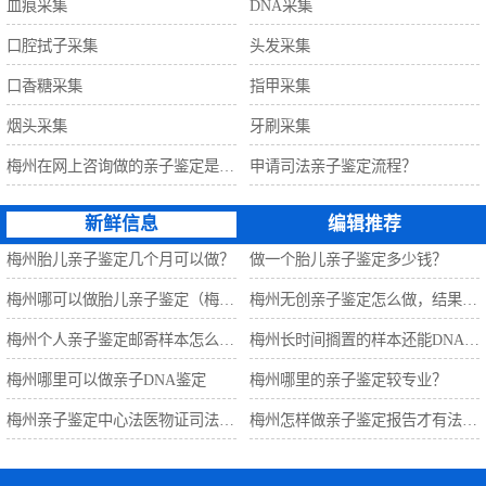
血痕采集
DNA采集
口腔拭子采集
头发采集
口香糖采集
指甲采集
烟头采集
牙刷采集
梅州在网上咨询做的亲子鉴定是准确的吗？
申请司法亲子鉴定流程？
新鲜信息
编辑推荐
梅州胎儿亲子鉴定几个月可以做？
做一个胎儿亲子鉴定多少钱？
梅州哪可以做胎儿亲子鉴定（梅州万泽亲子鉴定中心）
梅州无创亲子鉴定怎么做，结果准确吗？
梅州个人亲子鉴定邮寄样本怎么做?
梅州长时间搁置的样本还能DNA检测吗？
梅州哪里可以做亲子DNA鉴定
梅州哪里的亲子鉴定较专业？
梅州亲子鉴定中心法医物证司法鉴定所
梅州怎样做亲子鉴定报告才有法律效力？