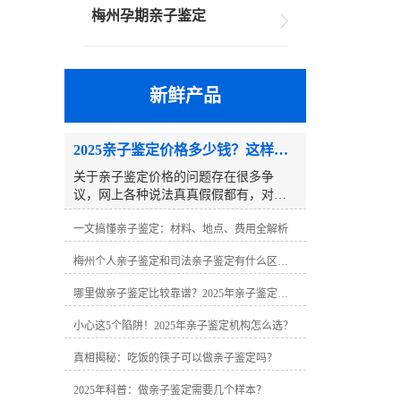
梅州孕期亲子鉴定
新鲜产品
2025亲子鉴定价格多少钱？这样选省一半钱
关于亲子鉴定价格的问题存在很多争
议，网上各种说法真真假假都有，对于
第一次接触亲子鉴定的当事人来说很难
一文搞懂亲子鉴定：材料、地点、费用全解析
分辨，到底做一个亲子鉴定需要多少
钱？其实亲子鉴定需要多少钱很难有一
梅州个人亲子鉴定和司法亲子鉴定有什么区别？
个固定数字，因为具体的亲子鉴定价格
往往因地区、鉴定类型、样本数量、鉴
哪里做亲子鉴定比较靠谱？2025年亲子鉴定机构指南
定样本、附加服务等因素而异。2025亲
子鉴定价格多少钱？这样选省一半
小心这5个陷阱！2025年亲子鉴定机构怎么选？
钱 一、不同类型亲子鉴定价格区间
（2025年正规机构指导价）�� 司法亲
真相揭秘：吃饭的筷子可以做亲子鉴定吗？
子鉴定• 父子二联体：2400-2800元（含
2025年科普：做亲子鉴定需要几个样本？
法律效力）• 父母子三联体：3000-3900