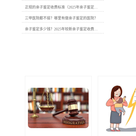
元（需现场采样）�� 隐私亲子鉴定•
正规的亲子鉴定收费标准（2025年亲子鉴定费用明细）
常规样本：2000-3000元（可匿名）• 特
殊样本：+300-500元（烟头/牙刷等）
三甲医院都不接？哪里有做亲子鉴定的医院？
�� 无创胎儿鉴定• 基础版：3500元（5-
7工作日）• 上门采样：+300-800元（视
亲子鉴定多少钱？2025年较新亲子鉴定收费标准曝光
距离远近）二、亲子鉴定价格差异关键
点�� 地区差异• 北上广深等一线城
市：消费水平高，鉴定收费标准也高200
元-400元左右• 二三线城市：如成都、武
汉等城市消费水平低，鉴定收费标准也
较低一些��⚕️ 样本数量• 父子二联体：
仅收取基础费用• 父母子三联体：需多收
一人检测费用�� 鉴定样本• 常规样
本：头发、血液、口腔棉签，仅收取基
础费用• 特殊样本：指甲、牙刷等，收费
可能多300-500元�� 附加服务• 加急处
理：正常办理亲子鉴定一般5-7个工作日
出具鉴定结果报告，加急较快当天出结
果，需要额外支付相应费用• 上门采样：
视上门地区的距离远近，收费可能多300-
800元三、2025年三大亲子鉴定价格陷阱
⚠️ "超低价"套路• 低于1600元的个人鉴定