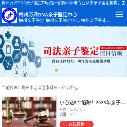
梅州万泽DNA亲子鉴定中心是一家梅州本地专业从事亲子鉴定机构，主
要从事：梅州司法亲子鉴定、梅州个人隐私亲子鉴定、梅州孕期胎儿亲
梅州万泽DNA亲子鉴定中心
子鉴定等基因检测服务。梅州亲子鉴定地址：广东省梅州市梅江区黄塘
梅州亲子鉴定-梅州亲子鉴定中心-梅州亲子鉴定机构
路14-4号。梅州万泽DNA亲子鉴定中心出具的亲子鉴定报告准确率达
99.99%，出具的亲子鉴定报告可作为独立司法鉴定依据，全球通用。
梅州DNA亲子鉴
定
梅州出生证补办
亲子鉴定
梅州个人隐私亲
子鉴定
梅州个体识别
当前位置：
梅州市万泽健康科技
>
产品中心
梅州亲缘关系鉴
定
梅州上户口亲子
小心这5个陷阱！2025年亲子鉴定机构怎么选？
时间：2025-07-11
流量：987
鉴定
梅州司法亲子鉴
数量:1.00
起订数：1.00
在线咨询