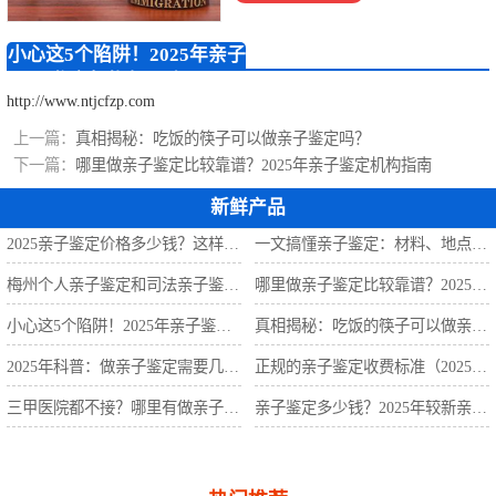
定
梅州无创胎儿亲
小心这5个陷阱！2025年亲子
子鉴定
梅州移民亲子鉴
鉴定机构怎么选？
http://www.ntjcfzp.com
定
梅州孕期亲子鉴
上一篇：
真相揭秘：吃饭的筷子可以做亲子鉴定吗？
下一篇：
哪里做亲子鉴定比较靠谱？2025年亲子鉴定机构指南
定
新鲜产品
2025亲子鉴定价格多少钱？这样选省一半钱
一文搞懂亲子鉴定：材料、地点、费用全解析
梅州个人亲子鉴定和司法亲子鉴定有什么区别？
哪里做亲子鉴定比较靠谱？2025年亲子鉴定机构指南
小心这5个陷阱！2025年亲子鉴定机构怎么选？
真相揭秘：吃饭的筷子可以做亲子鉴定吗？
2025年科普：做亲子鉴定需要几个样本？
正规的亲子鉴定收费标准（2025年亲子鉴定费用明细）
三甲医院都不接？哪里有做亲子鉴定的医院？
亲子鉴定多少钱？2025年较新亲子鉴定收费标准曝光