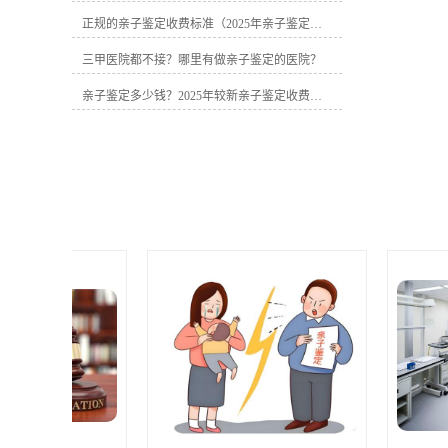
元（需现场采样）�� 隐私亲子鉴定•
正规的亲子鉴定收费标准（2025年亲子鉴定费用明细）
常规样本：2000-3000元（可匿名）• 特
殊样本：+300-500元（烟头/牙刷等）
三甲医院都不接？哪里有做亲子鉴定的医院？
�� 无创胎儿鉴定• 基础版：3500元（5-
7工作日）• 上门采样：+300-800元（视
亲子鉴定多少钱？2025年较新亲子鉴定收费标准曝光
距离远近）二、亲子鉴定价格差异关键
点�� 地区差异• 北上广深等一线城
市：消费水平高，鉴定收费标准也高200
元-400元左右• 二三线城市：如成都、武
汉等城市消费水平低，鉴定收费标准也
较低一些��⚕️ 样本数量• 父子二联体：
仅收取基础费用• 父母子三联体：需多收
一人检测费用�� 鉴定样本• 常规样
本：头发、血液、口腔棉签，仅收取基
础费用• 特殊样本：指甲、牙刷等，收费
可能多300-500元�� 附加服务• 加急处
理：正常办理亲子鉴定一般5-7个工作日
出具鉴定结果报告，加急较快当天出结
果，需要额外支付相应费用• 上门采样：
视上门地区的距离远近，收费可能多300-
800元三、2025年三大亲子鉴定价格陷阱
⚠️ "超低价"套路• 低于1600元的个人鉴定