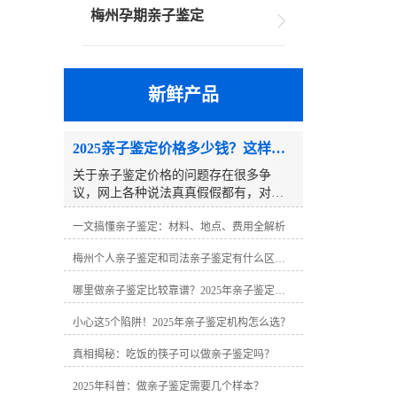
梅州孕期亲子鉴定
新鲜产品
2025亲子鉴定价格多少钱？这样选省一半钱
关于亲子鉴定价格的问题存在很多争
议，网上各种说法真真假假都有，对于
第一次接触亲子鉴定的当事人来说很难
一文搞懂亲子鉴定：材料、地点、费用全解析
分辨，到底做一个亲子鉴定需要多少
钱？其实亲子鉴定需要多少钱很难有一
梅州个人亲子鉴定和司法亲子鉴定有什么区别？
个固定数字，因为具体的亲子鉴定价格
往往因地区、鉴定类型、样本数量、鉴
哪里做亲子鉴定比较靠谱？2025年亲子鉴定机构指南
定样本、附加服务等因素而异。2025亲
子鉴定价格多少钱？这样选省一半
小心这5个陷阱！2025年亲子鉴定机构怎么选？
钱 一、不同类型亲子鉴定价格区间
（2025年正规机构指导价）�� 司法亲
真相揭秘：吃饭的筷子可以做亲子鉴定吗？
子鉴定• 父子二联体：2400-2800元（含
2025年科普：做亲子鉴定需要几个样本？
法律效力）• 父母子三联体：3000-3900