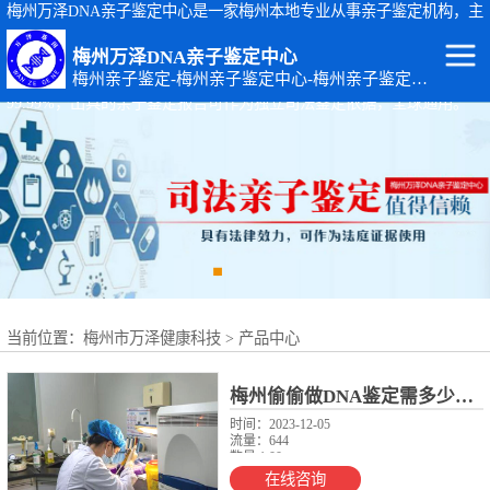
梅州万泽DNA亲子鉴定中心是一家梅州本地专业从事亲子鉴定机构，主
要从事：梅州司法亲子鉴定、梅州个人隐私亲子鉴定、梅州孕期胎儿亲
梅州万泽DNA亲子鉴定中心
子鉴定等基因检测服务。梅州亲子鉴定地址：广东省梅州市梅江区黄塘
梅州亲子鉴定-梅州亲子鉴定中心-梅州亲子鉴定机构
路14-4号。梅州万泽DNA亲子鉴定中心出具的亲子鉴定报告准确率达
99.99%，出具的亲子鉴定报告可作为独立司法鉴定依据，全球通用。
梅州DNA亲子鉴
定
梅州出生证补办
亲子鉴定
梅州个人隐私亲
子鉴定
梅州个体识别
当前位置：
梅州市万泽健康科技
>
产品中心
梅州亲缘关系鉴
定
梅州上户口亲子
梅州偷偷做DNA鉴定需多少费用？梅州万泽亲子鉴定中心
时间：2023-12-05
流量：644
鉴定
梅州司法亲子鉴
数量:1.00
起订数：1.00
在线咨询