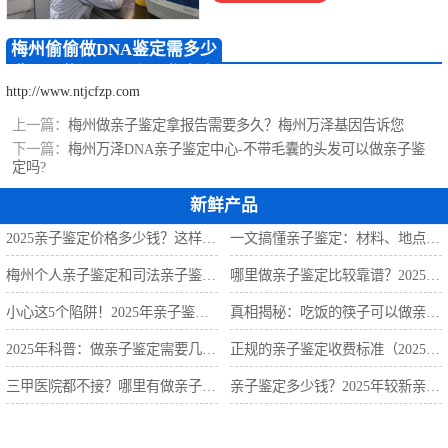
定
梅州无创胎儿亲
梅州偷偷做DNA鉴定需多少
子鉴定
梅州移民亲子鉴
费用？梅州万泽亲子鉴定中
http://www.ntjcfzp.com
心
定
梅州孕期亲子鉴
上一篇：
梅州做亲子鉴定拿报告需要多久？梅州万泽基因告诉您
下一篇：
梅州万泽DNA亲子鉴定中心-不带毛囊的头发可以做亲子鉴
定
定吗?
新鲜产品
2025亲子鉴定价格多少钱？这样选省一半钱
一文搞懂亲子鉴定：材料、地点、费用全解析
梅州个人亲子鉴定和司法亲子鉴定有什么区别？
哪里做亲子鉴定比较靠谱？2025年亲子鉴定机构指南
小心这5个陷阱！2025年亲子鉴定机构怎么选？
真相揭秘：吃饭的筷子可以做亲子鉴定吗？
2025年科普：做亲子鉴定需要几个样本？
正规的亲子鉴定收费标准（2025年亲子鉴定费用明细）
三甲医院都不接？哪里有做亲子鉴定的医院？
亲子鉴定多少钱？2025年较新亲子鉴定收费标准曝光