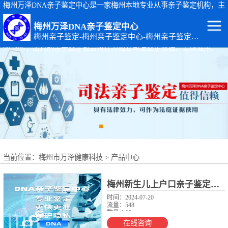
梅州万泽DNA亲子鉴定中心是一家梅州本地专业从事亲子鉴定机构，主
要从事：梅州司法亲子鉴定、梅州个人隐私亲子鉴定、梅州孕期胎儿亲
梅州万泽DNA亲子鉴定中心
子鉴定等基因检测服务。梅州亲子鉴定地址：广东省梅州市梅江区黄塘
梅州亲子鉴定-梅州亲子鉴定中心-梅州亲子鉴定机构
路14-4号。梅州万泽DNA亲子鉴定中心出具的亲子鉴定报告准确率达
99.99%，出具的亲子鉴定报告可作为独立司法鉴定依据，全球通用。
梅州DNA亲子鉴
定
梅州出生证补办
亲子鉴定
梅州个人隐私亲
子鉴定
梅州个体识别
当前位置：
梅州市万泽健康科技
>
产品中心
梅州亲缘关系鉴
定
梅州上户口亲子
梅州新生儿上户口亲子鉴定流程
时间：2024-07-20
流量：548
鉴定
梅州司法亲子鉴
数量:1.00
起订数：1.00
在线咨询