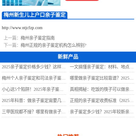
定
梅州无创胎儿亲
梅州新生儿上户口亲子鉴定
子鉴定
梅州移民亲子鉴
流程
http://www.ntjcfzp.com
定
梅州孕期亲子鉴
上一篇：
梅州亲子鉴定指南
下一篇：
梅州正规的亲子鉴定机构怎么辨别?
定
新鲜产品
2025亲子鉴定价格多少钱？这样选省一半钱
一文搞懂亲子鉴定：材料、地点、费用全解析
梅州个人亲子鉴定和司法亲子鉴定有什么区别？
哪里做亲子鉴定比较靠谱？2025年亲子鉴定机构指南
小心这5个陷阱！2025年亲子鉴定机构怎么选？
真相揭秘：吃饭的筷子可以做亲子鉴定吗？
2025年科普：做亲子鉴定需要几个样本？
正规的亲子鉴定收费标准（2025年亲子鉴定费用明细）
三甲医院都不接？哪里有做亲子鉴定的医院？
亲子鉴定多少钱？2025年较新亲子鉴定收费标准曝光