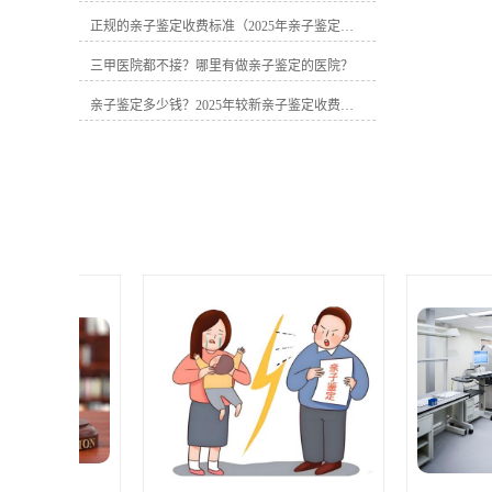
元（需现场采样）�� 隐私亲子鉴定•
正规的亲子鉴定收费标准（2025年亲子鉴定费用明细）
常规样本：2000-3000元（可匿名）• 特
殊样本：+300-500元（烟头/牙刷等）
三甲医院都不接？哪里有做亲子鉴定的医院？
�� 无创胎儿鉴定• 基础版：3500元（5-
7工作日）• 上门采样：+300-800元（视
亲子鉴定多少钱？2025年较新亲子鉴定收费标准曝光
距离远近）二、亲子鉴定价格差异关键
点�� 地区差异• 北上广深等一线城
市：消费水平高，鉴定收费标准也高200
元-400元左右• 二三线城市：如成都、武
汉等城市消费水平低，鉴定收费标准也
较低一些��⚕️ 样本数量• 父子二联体：
仅收取基础费用• 父母子三联体：需多收
一人检测费用�� 鉴定样本• 常规样
本：头发、血液、口腔棉签，仅收取基
础费用• 特殊样本：指甲、牙刷等，收费
可能多300-500元�� 附加服务• 加急处
理：正常办理亲子鉴定一般5-7个工作日
出具鉴定结果报告，加急较快当天出结
果，需要额外支付相应费用• 上门采样：
视上门地区的距离远近，收费可能多300-
800元三、2025年三大亲子鉴定价格陷阱
⚠️ "超低价"套路• 低于1600元的个人鉴定