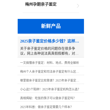
梅州孕期亲子鉴定
新鲜产品
2025亲子鉴定价格多少钱？这样选省一半钱
关于亲子鉴定价格的问题存在很多争
议，网上各种说法真真假假都有，对于
第一次接触亲子鉴定的当事人来说很难
一文搞懂亲子鉴定：材料、地点、费用全解析
分辨，到底做一个亲子鉴定需要多少
钱？其实亲子鉴定需要多少钱很难有一
梅州个人亲子鉴定和司法亲子鉴定有什么区别？
个固定数字，因为具体的亲子鉴定价格
往往因地区、鉴定类型、样本数量、鉴
哪里做亲子鉴定比较靠谱？2025年亲子鉴定机构指南
定样本、附加服务等因素而异。2025亲
子鉴定价格多少钱？这样选省一半
小心这5个陷阱！2025年亲子鉴定机构怎么选？
钱 一、不同类型亲子鉴定价格区间
（2025年正规机构指导价）�� 司法亲
真相揭秘：吃饭的筷子可以做亲子鉴定吗？
子鉴定• 父子二联体：2400-2800元（含
2025年科普：做亲子鉴定需要几个样本？
法律效力）• 父母子三联体：3000-3900