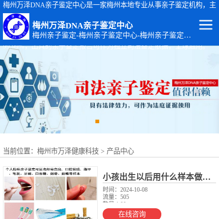
梅州万泽DNA亲子鉴定中心是一家梅州本地专业从事亲子鉴定机构，主
要从事：梅州司法亲子鉴定、梅州个人隐私亲子鉴定、梅州孕期胎儿亲
梅州万泽DNA亲子鉴定中心
子鉴定等基因检测服务。梅州亲子鉴定地址：广东省梅州市梅江区黄塘
梅州亲子鉴定-梅州亲子鉴定中心-梅州亲子鉴定机构
路14-4号。梅州万泽DNA亲子鉴定中心出具的亲子鉴定报告准确率达
99.99%，出具的亲子鉴定报告可作为独立司法鉴定依据，全球通用。
梅州DNA亲子鉴
定
梅州出生证补办
亲子鉴定
梅州个人隐私亲
子鉴定
梅州个体识别
当前位置：
梅州市万泽健康科技
>
产品中心
梅州亲缘关系鉴
定
梅州上户口亲子
小孩出生以后用什么样本做亲子鉴定较好
时间：2024-10-08
流量：505
鉴定
梅州司法亲子鉴
数量:1.00
起订数：1.00
在线咨询