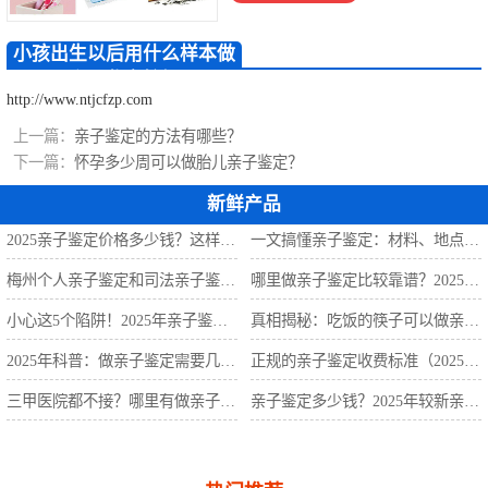
定
梅州无创胎儿亲
小孩出生以后用什么样本做
子鉴定
梅州移民亲子鉴
亲子鉴定较好
http://www.ntjcfzp.com
定
梅州孕期亲子鉴
上一篇：
亲子鉴定的方法有哪些？
下一篇：
怀孕多少周可以做胎儿亲子鉴定？
定
新鲜产品
2025亲子鉴定价格多少钱？这样选省一半钱
一文搞懂亲子鉴定：材料、地点、费用全解析
梅州个人亲子鉴定和司法亲子鉴定有什么区别？
哪里做亲子鉴定比较靠谱？2025年亲子鉴定机构指南
小心这5个陷阱！2025年亲子鉴定机构怎么选？
真相揭秘：吃饭的筷子可以做亲子鉴定吗？
2025年科普：做亲子鉴定需要几个样本？
正规的亲子鉴定收费标准（2025年亲子鉴定费用明细）
三甲医院都不接？哪里有做亲子鉴定的医院？
亲子鉴定多少钱？2025年较新亲子鉴定收费标准曝光