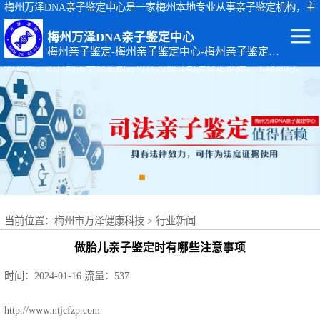
梅州万泽DNA亲子鉴定中心是一家梅州本地专业从事亲子鉴定机构，主
要从事：梅州司法亲子鉴定、梅州个人隐私亲子鉴定、梅州孕期胎儿亲
梅州万泽DNA亲子鉴定中心
子鉴定等基因检测服务。梅州亲子鉴定地址：广东省梅州市梅江区黄塘
梅州亲子鉴定-梅州亲子鉴定中心-梅州亲子鉴定机构
路14-4号。梅州万泽DNA亲子鉴定中心出具的亲子鉴定报告准确率达
99.99%，出具的亲子鉴定报告可作为独立司法鉴定依据，全球通用。
梅州DNA亲子鉴
定
梅州出生证补办
亲子鉴定
梅州个人隐私亲
子鉴定
梅州个体识别
当前位置：
梅州市万泽健康科技
>
行业新闻
梅州亲缘关系鉴
做胎儿亲子鉴定时有哪些注意事项
定
梅州上户口亲子
时间：2024-01-16
流量：537
鉴定
梅州司法亲子鉴
http://www.ntjcfzp.com