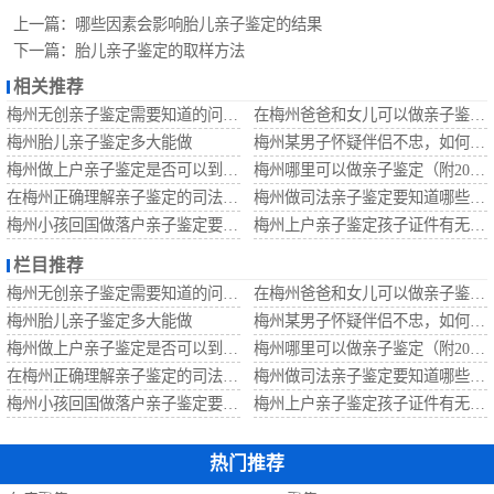
定
梅州无创胎儿亲
上一篇：
哪些因素会影响胎儿亲子鉴定的结果
下一篇：
胎儿亲子鉴定的取样方法
子鉴定
梅州移民亲子鉴
相关推荐
梅州无创亲子鉴定需要知道的问题？
在梅州爸爸和女儿可以做亲子鉴定吗？
定
梅州孕期亲子鉴
梅州胎儿亲子鉴定多大能做
梅州某男子怀疑伴侣不忠，如何偷偷做亲子鉴定呢？
梅州做上户亲子鉴定是否可以到家办理？
梅州哪里可以做亲子鉴定（附2022收费标准及地址）
定
在梅州正确理解亲子鉴定的司法效力
梅州做司法亲子鉴定要知道哪些问题？
梅州小孩回国做落户亲子鉴定要知道哪些？
梅州上户亲子鉴定孩子证件有无问题？
栏目推荐
梅州无创亲子鉴定需要知道的问题？
在梅州爸爸和女儿可以做亲子鉴定吗？
梅州胎儿亲子鉴定多大能做
梅州某男子怀疑伴侣不忠，如何偷偷做亲子鉴定呢？
梅州做上户亲子鉴定是否可以到家办理？
梅州哪里可以做亲子鉴定（附2022收费标准及地址）
在梅州正确理解亲子鉴定的司法效力
梅州做司法亲子鉴定要知道哪些问题？
梅州小孩回国做落户亲子鉴定要知道哪些？
梅州上户亲子鉴定孩子证件有无问题？
热门推荐