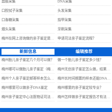
血痕采集
DNA采集
口腔拭子采集
头发采集
口香糖采集
指甲采集
烟头采集
牙刷采集
梅州在网上咨询做的亲子鉴定是准确的吗？
申请司法亲子鉴定流程？
新鲜信息
编辑推荐
梅州胎儿亲子鉴定几个月可以做？
做一个胎儿亲子鉴定多少钱？
梅州哪可以做胎儿亲子鉴定（梅州万泽亲子鉴定中心）
梅州无创亲子鉴定怎么做，结果准确吗？
梅州个人亲子鉴定邮寄样本怎么做?
梅州长时间搁置的样本还能DNA检测吗？
梅州哪里可以做亲子DNA鉴定
梅州哪里的亲子鉴定较专业？
梅州亲子鉴定中心法医物证司法鉴定所
梅州怎样做亲子鉴定报告才有法律效力？