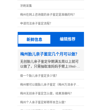
牙刷采集
梅州在网上咨询做的亲子鉴定是准确的吗？
申请司法亲子鉴定流程？
编辑推荐
新鲜信息
梅州胎儿亲子鉴定几个月可以做？
无创胎儿亲子鉴定孕期满五周以上就可
以做了，只需抽取准妈妈手臂上10ml-
12ml静脉血作为胎儿样本，对胎儿没有
做一个胎儿亲子鉴定多少钱？
任何影响和伤害，是非常安全的，孕妈
妈可以正常吃东西。梅州亲子亲子鉴定
梅州哪可以做胎儿亲子鉴定（梅州万泽亲子鉴定中心）
咨询中心2018年开设至今，在梅州帮助
上万人解决亲子鉴定疑惑，是一家本地
梅州无创亲子鉴定怎么做，结果准确吗？
化亲子鉴定咨询点，咨询范围有：无创
胎儿亲子鉴定，旁系亲缘鉴定、DNA身
梅州个人亲子鉴定邮寄样本怎么做?
份证等咨询。1、胎儿样本。羊水亲子鉴