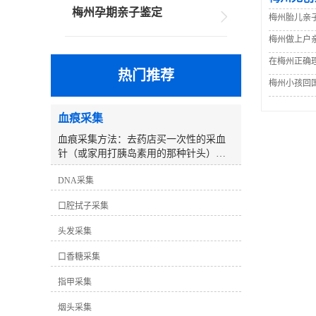
梅州孕期亲子鉴定
梅州胎儿亲
梅州做上户
在梅州正确
热门推荐
梅州小孩回
血痕采集
血痕采集方法：去药店买一次性的采血
针（或家用打胰岛素用的那种针头），
用采血针刺皮肤表面（孩子小可以采集
DNA采集
足跟部的血迹）准备棉签（棉签不可以
被污染过的）、用针在手指上轻轻扎一
口腔拭子采集
下，取2－3个棉签黄豆大小的血痕沾在
棉签上，让它自然阴干，先用干净的纸
头发采集
巾包起来，然后装入纸质的信封袋中
（切记不能放塑料袋中密封），作好标
口香糖采集
记后尽快送到或邮寄过来我们处理即
可。注意将不同的样本单独放置在不同
指甲采集
的纸制信封中，信封上标记清楚采集日
烟头采集
期、样本身份（如：父亲、孩子等）。