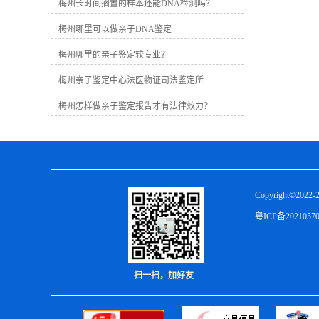
定需要提供胎儿羊水样本，绒毛亲子鉴
梅州长时间搁置的样本还能DNA检测吗？
定需要进行穿刺手术提供胎儿绒毛样
梅州哪里可以做亲子DNA鉴定
本，无创胎儿亲子鉴定需要提供孕妇手
臂静脉血样本。2、可疑父亲样本。只要
梅州哪里的亲子鉴定较专业？
是含有足量DNA信息的样本都可以，比
如血液、精液、指甲、毛发等。
梅州亲子鉴定中心法医物证司法鉴定所
梅州怎样做亲子鉴定报告才有法律效力？
Copyright©2022-2
粤ICP备2021057
扫一扫，加好友