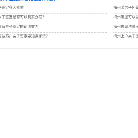
子鉴定多大能做
梅州某男子怀
亲子鉴定是否可以到家办理？
梅州哪里可以做
理解亲子鉴定的司法效力
梅州做司法亲
国做落户亲子鉴定要知道哪些？
梅州上户亲子