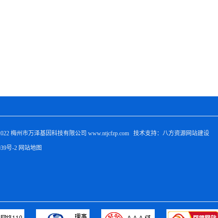
022 
梅州市万泽基因科技有限公司
 www.ntjcfzp.com   技术支持：八方资源
网站建设
039号-2
网站地图