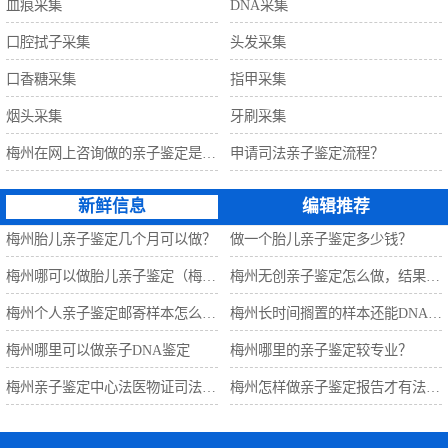
血痕采集
DNA采集
口腔拭子采集
头发采集
口香糖采集
指甲采集
烟头采集
牙刷采集
梅州在网上咨询做的亲子鉴定是准确的吗？
申请司法亲子鉴定流程？
新鲜信息
编辑推荐
梅州胎儿亲子鉴定几个月可以做？
做一个胎儿亲子鉴定多少钱？
梅州哪可以做胎儿亲子鉴定（梅州万泽亲子鉴定中心）
梅州无创亲子鉴定怎么做，结果准确吗？
梅州个人亲子鉴定邮寄样本怎么做?
梅州长时间搁置的样本还能DNA检测吗？
梅州哪里可以做亲子DNA鉴定
梅州哪里的亲子鉴定较专业？
梅州亲子鉴定中心法医物证司法鉴定所
梅州怎样做亲子鉴定报告才有法律效力？