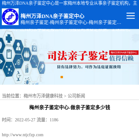
梅州万泽DNA亲子鉴定中心是一家梅州本地专业从事亲子鉴定机构，主
要从事：梅州司法亲子鉴定、梅州个人隐私亲子鉴定、梅州孕期胎儿亲
梅州万泽DNA亲子鉴定中心
子鉴定等基因检测服务。梅州亲子鉴定地址：广东省梅州市梅江区黄塘
梅州亲子鉴定-梅州亲子鉴定中心-梅州亲子鉴定机构
路14-4号。梅州万泽DNA亲子鉴定中心出具的亲子鉴定报告准确率达
99.99%，出具的亲子鉴定报告可作为独立司法鉴定依据，全球通用。
梅州DNA亲子鉴
定
梅州出生证补办
亲子鉴定
梅州个人隐私亲
子鉴定
梅州个体识别
当前位置：
梅州市万泽健康科技
>
公司新闻
梅州亲缘关系鉴
梅州亲子鉴定中心-做亲子鉴定多少钱
定
梅州上户口亲子
时间：2022-05-27
流量：1186
鉴定
梅州司法亲子鉴
http://www.ntjcfzp.com