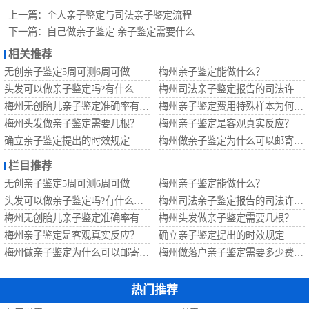
定
梅州无创胎儿亲
上一篇：
个人亲子鉴定与司法亲子鉴定流程
下一篇：
自己做亲子鉴定 亲子鉴定需要什么
子鉴定
梅州移民亲子鉴
相关推荐
无创亲子鉴定5周可测6周可做
梅州亲子鉴定能做什么？
定
梅州孕期亲子鉴
头发可以做亲子鉴定吗?有什么要求？
梅州司法亲子鉴定报告的司法许可证即将过期还有法律效果吗？
梅州无创胎儿亲子鉴定准确率有多少?
梅州亲子鉴定费用特殊样本为何比常规样本高？
定
梅州头发做亲子鉴定需要几根？
梅州亲子鉴定是客观真实反应？
确立亲子鉴定提出的时效规定
梅州做亲子鉴定为什么可以邮寄样本做？
栏目推荐
无创亲子鉴定5周可测6周可做
梅州亲子鉴定能做什么？
头发可以做亲子鉴定吗?有什么要求？
梅州司法亲子鉴定报告的司法许可证即将过期还有法律效果吗？
梅州无创胎儿亲子鉴定准确率有多少?
梅州头发做亲子鉴定需要几根？
梅州亲子鉴定是客观真实反应？
确立亲子鉴定提出的时效规定
梅州做亲子鉴定为什么可以邮寄样本做？
梅州做落户亲子鉴定需要多少费用？
热门推荐