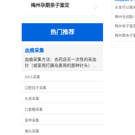
梅州孕期亲子鉴定
头发可以做
梅州无创胎
梅州亲子鉴
热门推荐
梅州做亲子
血痕采集
血痕采集方法：去药店买一次性的采血
针（或家用打胰岛素用的那种针头），
用采血针刺皮肤表面（孩子小可以采集
DNA采集
足跟部的血迹）准备棉签（棉签不可以
被污染过的）、用针在手指上轻轻扎一
口腔拭子采集
下，取2－3个棉签黄豆大小的血痕沾在
棉签上，让它自然阴干，先用干净的纸
头发采集
巾包起来，然后装入纸质的信封袋中
（切记不能放塑料袋中密封），作好标
口香糖采集
记后尽快送到或邮寄过来我们处理即
可。注意将不同的样本单独放置在不同
指甲采集
的纸制信封中，信封上标记清楚采集日
烟头采集
期、样本身份（如：父亲、孩子等）。