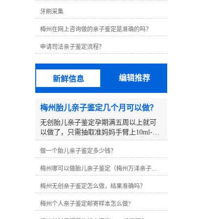
牙刷采集
梅州在网上咨询做的亲子鉴定是准确的吗？
申请司法亲子鉴定流程？
编辑推荐
新鲜信息
梅州胎儿亲子鉴定几个月可以做？
无创胎儿亲子鉴定孕期满五周以上就可
以做了，只需抽取准妈妈手臂上10ml-
12ml静脉血作为胎儿样本，对胎儿没有
做一个胎儿亲子鉴定多少钱？
任何影响和伤害，是非常安全的，孕妈
妈可以正常吃东西。梅州亲子亲子鉴定
梅州哪可以做胎儿亲子鉴定（梅州万泽亲子鉴定中心）
咨询中心2018年开设至今，在梅州帮助
上万人解决亲子鉴定疑惑，是一家本地
梅州无创亲子鉴定怎么做，结果准确吗？
化亲子鉴定咨询点，咨询范围有：无创
胎儿亲子鉴定，旁系亲缘鉴定、DNA身
梅州个人亲子鉴定邮寄样本怎么做?
份证等咨询。1、胎儿样本。羊水亲子鉴