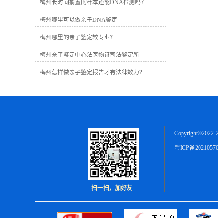
定需要提供胎儿羊水样本，绒毛亲子鉴
梅州长时间搁置的样本还能DNA检测吗？
定需要进行穿刺手术提供胎儿绒毛样
梅州哪里可以做亲子DNA鉴定
本，无创胎儿亲子鉴定需要提供孕妇手
臂静脉血样本。2、可疑父亲样本。只要
梅州哪里的亲子鉴定较专业？
是含有足量DNA信息的样本都可以，比
如血液、精液、指甲、毛发等。
梅州亲子鉴定中心法医物证司法鉴定所
梅州怎样做亲子鉴定报告才有法律效力？
Copyright©2022-2
粤ICP备2021057
扫一扫，加好友