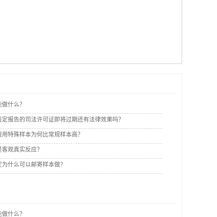
能做什么？
鉴定报告的司法许可证即将过期还有法律效果吗？
费用特殊样本为何比常规样本高？
是客观真实反应？
定为什么可以邮寄样本做？
能做什么？