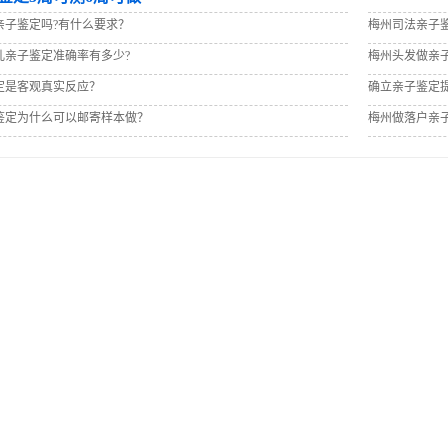
亲子鉴定吗?有什么要求？
梅州司法亲子
儿亲子鉴定准确率有多少?
梅州头发做亲
定是客观真实反应？
确立亲子鉴定
鉴定为什么可以邮寄样本做？
梅州做落户亲