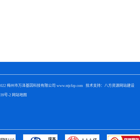
022 
梅州市万泽基因科技有限公司
 www.ntjcfzp.com   技术支持：八方资源
网站建设
039号-2
网站地图