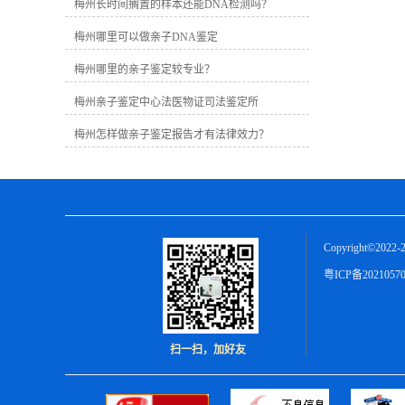
定需要提供胎儿羊水样本，绒毛亲子鉴
梅州长时间搁置的样本还能DNA检测吗？
定需要进行穿刺手术提供胎儿绒毛样
梅州哪里可以做亲子DNA鉴定
本，无创胎儿亲子鉴定需要提供孕妇手
臂静脉血样本。2、可疑父亲样本。只要
梅州哪里的亲子鉴定较专业？
是含有足量DNA信息的样本都可以，比
如血液、精液、指甲、毛发等。
梅州亲子鉴定中心法医物证司法鉴定所
梅州怎样做亲子鉴定报告才有法律效力？
Copyright©2022-2
粤ICP备2021057
扫一扫，加好友