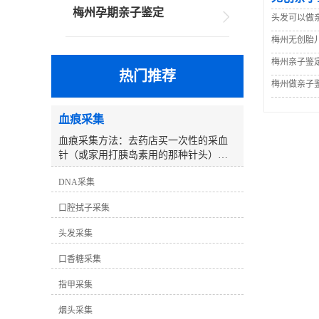
梅州孕期亲子鉴定
头发可以做
梅州无创胎
梅州亲子鉴
热门推荐
梅州做亲子
血痕采集
血痕采集方法：去药店买一次性的采血
针（或家用打胰岛素用的那种针头），
用采血针刺皮肤表面（孩子小可以采集
DNA采集
足跟部的血迹）准备棉签（棉签不可以
被污染过的）、用针在手指上轻轻扎一
口腔拭子采集
下，取2－3个棉签黄豆大小的血痕沾在
棉签上，让它自然阴干，先用干净的纸
头发采集
巾包起来，然后装入纸质的信封袋中
（切记不能放塑料袋中密封），作好标
口香糖采集
记后尽快送到或邮寄过来我们处理即
可。注意将不同的样本单独放置在不同
指甲采集
的纸制信封中，信封上标记清楚采集日
烟头采集
期、样本身份（如：父亲、孩子等）。