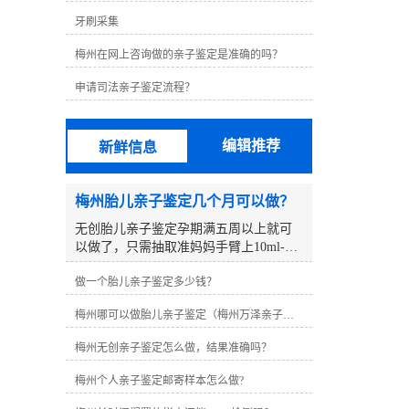
牙刷采集
梅州在网上咨询做的亲子鉴定是准确的吗？
申请司法亲子鉴定流程？
编辑推荐
新鲜信息
梅州胎儿亲子鉴定几个月可以做？
无创胎儿亲子鉴定孕期满五周以上就可
以做了，只需抽取准妈妈手臂上10ml-
12ml静脉血作为胎儿样本，对胎儿没有
做一个胎儿亲子鉴定多少钱？
任何影响和伤害，是非常安全的，孕妈
妈可以正常吃东西。梅州亲子亲子鉴定
梅州哪可以做胎儿亲子鉴定（梅州万泽亲子鉴定中心）
咨询中心2018年开设至今，在梅州帮助
上万人解决亲子鉴定疑惑，是一家本地
梅州无创亲子鉴定怎么做，结果准确吗？
化亲子鉴定咨询点，咨询范围有：无创
胎儿亲子鉴定，旁系亲缘鉴定、DNA身
梅州个人亲子鉴定邮寄样本怎么做?
份证等咨询。1、胎儿样本。羊水亲子鉴