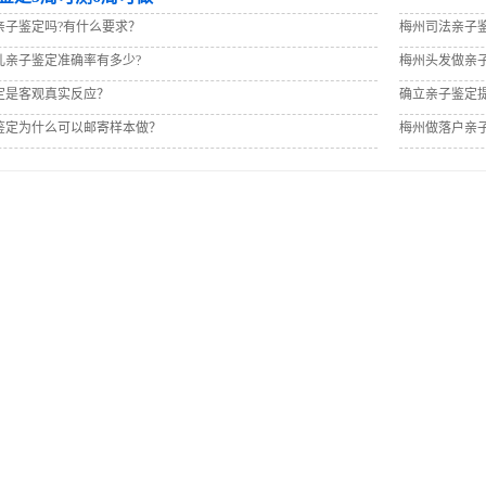
亲子鉴定吗?有什么要求？
梅州司法亲子
儿亲子鉴定准确率有多少?
梅州头发做亲
定是客观真实反应？
确立亲子鉴定
鉴定为什么可以邮寄样本做？
梅州做落户亲