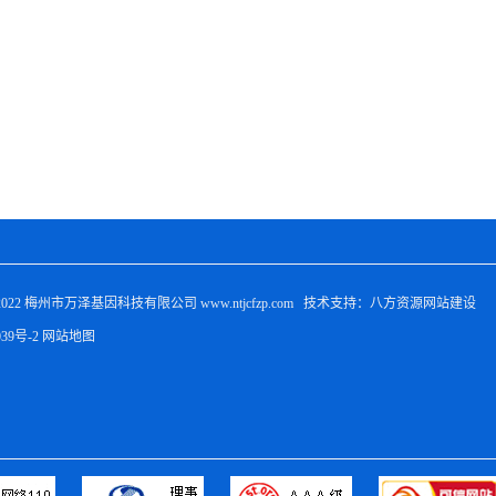
022 
梅州市万泽基因科技有限公司
 www.ntjcfzp.com   技术支持：八方资源
网站建设
039号-2
网站地图