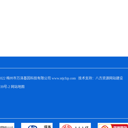
022 
梅州市万泽基因科技有限公司
 www.ntjcfzp.com   技术支持：八方资源
网站建设
039号-2
网站地图