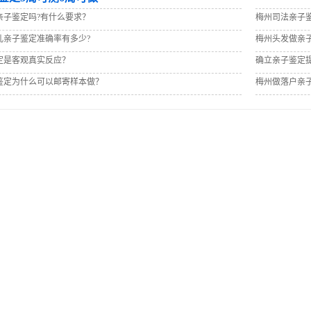
亲子鉴定吗?有什么要求？
梅州司法亲子
儿亲子鉴定准确率有多少?
梅州头发做亲
定是客观真实反应？
确立亲子鉴定
鉴定为什么可以邮寄样本做？
梅州做落户亲