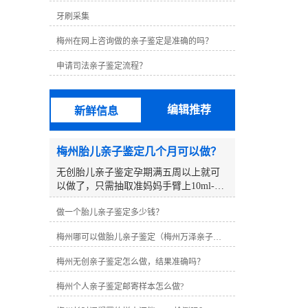
牙刷采集
梅州在网上咨询做的亲子鉴定是准确的吗？
申请司法亲子鉴定流程？
编辑推荐
新鲜信息
梅州胎儿亲子鉴定几个月可以做？
无创胎儿亲子鉴定孕期满五周以上就可
以做了，只需抽取准妈妈手臂上10ml-
12ml静脉血作为胎儿样本，对胎儿没有
做一个胎儿亲子鉴定多少钱？
任何影响和伤害，是非常安全的，孕妈
妈可以正常吃东西。梅州亲子亲子鉴定
梅州哪可以做胎儿亲子鉴定（梅州万泽亲子鉴定中心）
咨询中心2018年开设至今，在梅州帮助
上万人解决亲子鉴定疑惑，是一家本地
梅州无创亲子鉴定怎么做，结果准确吗？
化亲子鉴定咨询点，咨询范围有：无创
胎儿亲子鉴定，旁系亲缘鉴定、DNA身
梅州个人亲子鉴定邮寄样本怎么做?
份证等咨询。1、胎儿样本。羊水亲子鉴