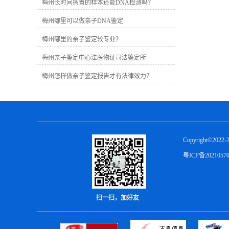
定需要提供胎儿羊水样本，绒毛亲子鉴
梅州长时间搁置的样本还能DNA检测吗？
定需要进行穿刺手术提供胎儿绒毛样
梅州哪里可以做亲子DNA鉴定
本，无创胎儿亲子鉴定需要提供孕妇手
臂静脉血样本。2、可疑父亲样本。只要
梅州哪里的亲子鉴定较专业？
是含有足量DNA信息的样本都可以，比
如血液、精液、指甲、毛发等。
梅州亲子鉴定中心法医物证司法鉴定所
梅州怎样做亲子鉴定报告才有法律效力？
Copyright©2022-2
粤ICP备2021057
扫一扫，加好友