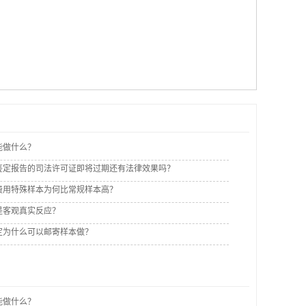
能做什么？
鉴定报告的司法许可证即将过期还有法律效果吗？
费用特殊样本为何比常规样本高？
是客观真实反应？
定为什么可以邮寄样本做？
能做什么？