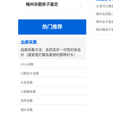
梅州孕期亲子鉴定
头发可以做
梅州无创胎
梅州亲子鉴
热门推荐
梅州做亲子
血痕采集
血痕采集方法：去药店买一次性的采血
针（或家用打胰岛素用的那种针头），
用采血针刺皮肤表面（孩子小可以采集
DNA采集
足跟部的血迹）准备棉签（棉签不可以
被污染过的）、用针在手指上轻轻扎一
口腔拭子采集
下，取2－3个棉签黄豆大小的血痕沾在
棉签上，让它自然阴干，先用干净的纸
头发采集
巾包起来，然后装入纸质的信封袋中
（切记不能放塑料袋中密封），作好标
口香糖采集
记后尽快送到或邮寄过来我们处理即
可。注意将不同的样本单独放置在不同
指甲采集
的纸制信封中，信封上标记清楚采集日
烟头采集
期、样本身份（如：父亲、孩子等）。