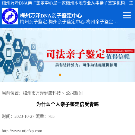
梅州万泽DNA亲子鉴定中心是一家梅州本地专业从事亲子鉴定机构，主
要从事：梅州司法亲子鉴定、梅州个人隐私亲子鉴定、梅州孕期胎儿亲
梅州万泽DNA亲子鉴定中心
子鉴定等基因检测服务。梅州亲子鉴定地址：广东省梅州市梅江区黄塘
梅州亲子鉴定-梅州亲子鉴定中心-梅州亲子鉴定机构
路14-4号。梅州万泽DNA亲子鉴定中心出具的亲子鉴定报告准确率达
99.99%，出具的亲子鉴定报告可作为独立司法鉴定依据，全球通用。
梅州DNA亲子鉴
定
梅州出生证补办
亲子鉴定
梅州个人隐私亲
子鉴定
梅州个体识别
当前位置：
梅州市万泽健康科技
>
公司新闻
梅州亲缘关系鉴
为什么个人亲子鉴定倍受青睐
定
梅州上户口亲子
时间：2023-10-27
流量：785
鉴定
梅州司法亲子鉴
http://www.ntjcfzp.com