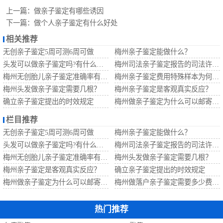
定
梅州无创胎儿亲
上一篇：
做亲子鉴定有哪些诱因
下一篇：
做个人亲子鉴定有什么好处
子鉴定
梅州移民亲子鉴
相关推荐
无创亲子鉴定5周可测6周可做
梅州亲子鉴定能做什么？
定
梅州孕期亲子鉴
头发可以做亲子鉴定吗?有什么要求？
梅州司法亲子鉴定报告的司法许可证即将过期还有法律效果吗？
梅州无创胎儿亲子鉴定准确率有多少?
梅州亲子鉴定费用特殊样本为何比常规样本高？
定
梅州头发做亲子鉴定需要几根？
梅州亲子鉴定是客观真实反应？
确立亲子鉴定提出的时效规定
梅州做亲子鉴定为什么可以邮寄样本做？
栏目推荐
无创亲子鉴定5周可测6周可做
梅州亲子鉴定能做什么？
头发可以做亲子鉴定吗?有什么要求？
梅州司法亲子鉴定报告的司法许可证即将过期还有法律效果吗？
梅州无创胎儿亲子鉴定准确率有多少?
梅州头发做亲子鉴定需要几根？
梅州亲子鉴定是客观真实反应？
确立亲子鉴定提出的时效规定
梅州做亲子鉴定为什么可以邮寄样本做？
梅州做落户亲子鉴定需要多少费用？
热门推荐