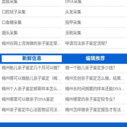
血痕采集
DNA采集
口腔拭子采集
头发采集
口香糖采集
指甲采集
烟头采集
牙刷采集
梅州在网上咨询做的亲子鉴定是准确的吗？
申请司法亲子鉴定流程？
新鲜信息
编辑推荐
梅州胎儿亲子鉴定几个月可以做？
做一个胎儿亲子鉴定多少钱？
梅州哪可以做胎儿亲子鉴定（梅州万泽亲子鉴定中心）
梅州无创亲子鉴定怎么做，结果准确吗？
梅州个人亲子鉴定邮寄样本怎么做?
梅州长时间搁置的样本还能DNA检测吗？
梅州哪里可以做亲子DNA鉴定
梅州哪里的亲子鉴定较专业？
梅州亲子鉴定中心法医物证司法鉴定所
梅州怎样做亲子鉴定报告才有法律效力？