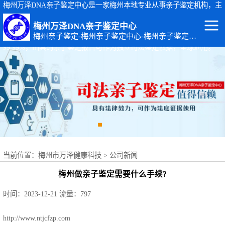
梅州万泽DNA亲子鉴定中心是一家梅州本地专业从事亲子鉴定机构，主
要从事：梅州司法亲子鉴定、梅州个人隐私亲子鉴定、梅州孕期胎儿亲
梅州万泽DNA亲子鉴定中心
子鉴定等基因检测服务。梅州亲子鉴定地址：广东省梅州市梅江区黄塘
梅州亲子鉴定-梅州亲子鉴定中心-梅州亲子鉴定机构
路14-4号。梅州万泽DNA亲子鉴定中心出具的亲子鉴定报告准确率达
99.99%，出具的亲子鉴定报告可作为独立司法鉴定依据，全球通用。
梅州DNA亲子鉴
定
梅州出生证补办
亲子鉴定
梅州个人隐私亲
子鉴定
梅州个体识别
当前位置：
梅州市万泽健康科技
>
公司新闻
梅州亲缘关系鉴
梅州做亲子鉴定需要什么手续?
定
梅州上户口亲子
时间：2023-12-21
流量：797
鉴定
梅州司法亲子鉴
http://www.ntjcfzp.com