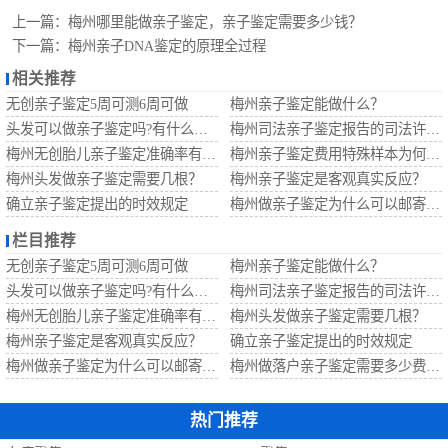
定
梅州无创胎儿亲
上一篇：
梅州哪里能做亲子鉴定，亲子鉴定需要多少钱？
下一篇：
梅州亲子DNA鉴定的原理全过程
子鉴定
梅州移民亲子鉴
相关推荐
无创亲子鉴定5周可测6周可做
梅州亲子鉴定能做什么？
定
梅州孕期亲子鉴
头发可以做亲子鉴定吗?有什么要求？
梅州司法亲子鉴定报告的司法许可证即将过期还有法律效果吗？
梅州无创胎儿亲子鉴定准确率有多少?
梅州亲子鉴定费用特殊样本为何比常规样本高？
定
梅州头发做亲子鉴定需要几根？
梅州亲子鉴定是客观真实反应？
确立亲子鉴定提出的时效规定
梅州做亲子鉴定为什么可以邮寄样本做？
栏目推荐
无创亲子鉴定5周可测6周可做
梅州亲子鉴定能做什么？
头发可以做亲子鉴定吗?有什么要求？
梅州司法亲子鉴定报告的司法许可证即将过期还有法律效果吗？
梅州无创胎儿亲子鉴定准确率有多少?
梅州头发做亲子鉴定需要几根？
梅州亲子鉴定是客观真实反应？
确立亲子鉴定提出的时效规定
梅州做亲子鉴定为什么可以邮寄样本做？
梅州做落户亲子鉴定需要多少费用？
热门推荐