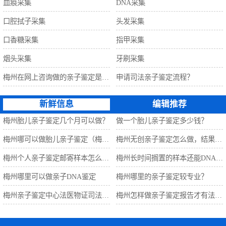
血痕采集
DNA采集
口腔拭子采集
头发采集
口香糖采集
指甲采集
烟头采集
牙刷采集
梅州在网上咨询做的亲子鉴定是准确的吗？
申请司法亲子鉴定流程？
新鲜信息
编辑推荐
梅州胎儿亲子鉴定几个月可以做？
做一个胎儿亲子鉴定多少钱？
梅州哪可以做胎儿亲子鉴定（梅州万泽亲子鉴定中心）
梅州无创亲子鉴定怎么做，结果准确吗？
梅州个人亲子鉴定邮寄样本怎么做?
梅州长时间搁置的样本还能DNA检测吗？
梅州哪里可以做亲子DNA鉴定
梅州哪里的亲子鉴定较专业？
梅州亲子鉴定中心法医物证司法鉴定所
梅州怎样做亲子鉴定报告才有法律效力？